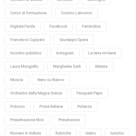
Corso di formazione
Cosimo Latronico
Digitale Facile
Facebook
Ferrandina
Francesco Cupparo
Giuseppe Spera
Incontro pubblico
Instagram
La terra mi tiene
Laura Mongiello
Margherita Sarli
Matera
Musica
Nero su Bianco
Orchestra della Magna Grecia
Pasquale Pepe
Policoro
Poste Italiane
Potenza
Presentazione libro
Prevenzione
Rionero in Vulture
Rubriche
teatro
turismo