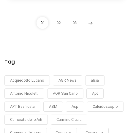
01
02
03
Tag
Acquedotto Lucano
AGR News
alsia
Antonio Nicoletti
AOR San Carlo
Apt
APT Basilicata
ASM
Asp
Caleidoscopio
Camerata delle Arti
Carmine Cicala
Comune di Matera
Concerto
Convegno