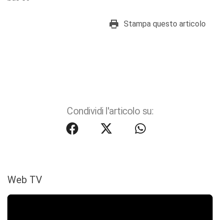
Stampa questo articolo
Condividi l'articolo su:
Web TV