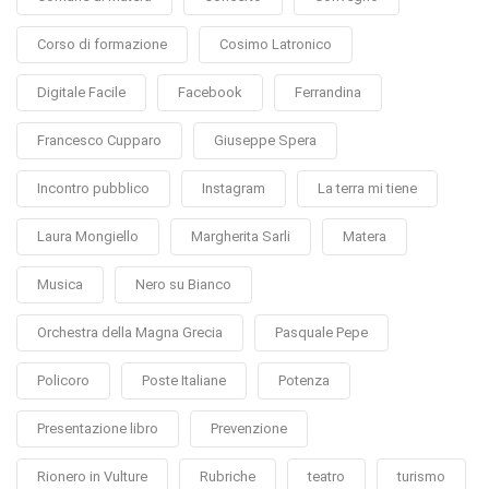
Corso di formazione
Cosimo Latronico
Digitale Facile
Facebook
Ferrandina
Francesco Cupparo
Giuseppe Spera
Incontro pubblico
Instagram
La terra mi tiene
Laura Mongiello
Margherita Sarli
Matera
Musica
Nero su Bianco
Orchestra della Magna Grecia
Pasquale Pepe
Policoro
Poste Italiane
Potenza
Presentazione libro
Prevenzione
Rionero in Vulture
Rubriche
teatro
turismo