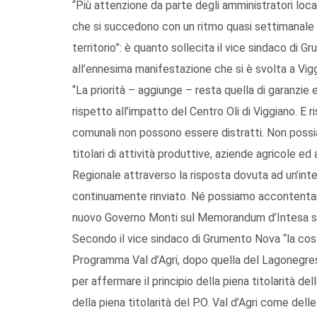
“Più attenzione da parte degli amministratori locali
che si succedono con un ritmo quasi settimanale su
territorio”: è quanto sollecita il vice sindaco di 
all’ennesima manifestazione che si è svolta a Viggi
“La priorità – aggiunge – resta quella di garanzie 
rispetto all’impatto del Centro Oli di Viggiano. E 
comunali non possono essere distratti. Non possia
titolari di attività produttive, aziende agricole e
Regionale attraverso la risposta dovuta ad un’inte
continuamente rinviato. Né possiamo accontentarci
nuovo Governo Monti sul Memorandum d’Intesa sul
Secondo il vice sindaco di Grumento Nova “la cost
Programma Val d’Agri, dopo quella del Lagonegrese,
per affermare il principio della piena titolarità de
della piena titolarità del P.O. Val d’Agri come del