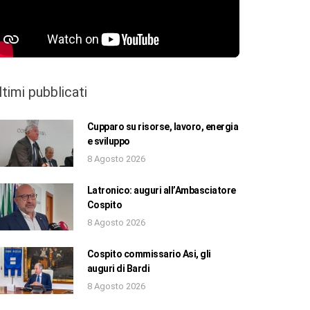
ltimi pubblicati
Cupparo su risorse, lavoro, energia
e sviluppo
8 Agosto 2026
Latronico: auguri all’Ambasciatore
Cospito
8 Agosto 2026
Cospito commissario Asi, gli
auguri di Bardi
8 Agosto 2026