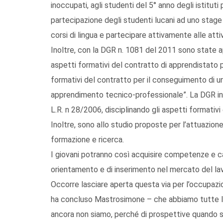
inoccupati, agli studenti del 5° anno degli istituti 
partecipazione degli studenti lucani ad uno stage
corsi di lingua e partecipare attivamente alle attivi
Inoltre, con la DGR n. 1081 del 2011 sono state a
aspetti formativi del contratto di apprendistato p
formativi del contratto per il conseguimento di u
apprendimento tecnico-professionale”. La DGR int
L.R. n 28/2006, disciplinando gli aspetti formativ
Inoltre, sono allo studio proposte per l’attuazione
formazione e ricerca.
I giovani potranno così acquisire competenze e ca
orientamento e di inserimento nel mercato del la
Occorre lasciare aperta questa via per l’occupaz
ha concluso Mastrosimone – che abbiamo tutte le 
ancora non siamo, perché di prospettive quando si 