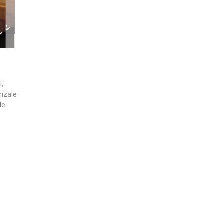
i,
enzale
le