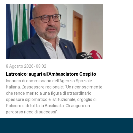
8 Agosto 2026- 08:02
Latronico: auguri all’Ambasciatore Cospito
Incarico di commissario dell’Agenzia Spaziale
Italiana. L’assessore regionale: “Un riconoscimento
che rende merito a una figura di straordinario
spessore diplomatico e istituzionale, orgoglio di
Policoro e di tutta la Basilicata. Gli auguro un
percorso ricco di successi”.