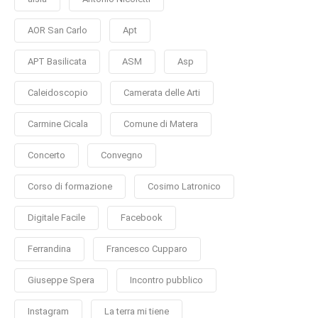
AOR San Carlo
Apt
APT Basilicata
ASM
Asp
Caleidoscopio
Camerata delle Arti
Carmine Cicala
Comune di Matera
Concerto
Convegno
Corso di formazione
Cosimo Latronico
Digitale Facile
Facebook
Ferrandina
Francesco Cupparo
Giuseppe Spera
Incontro pubblico
Instagram
La terra mi tiene