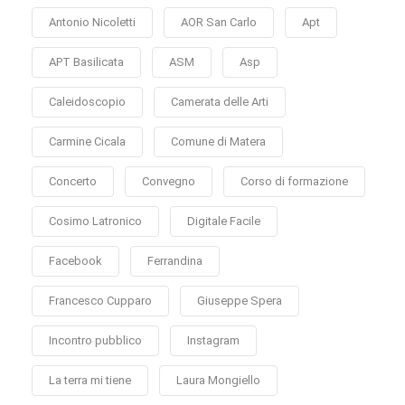
Antonio Nicoletti
AOR San Carlo
Apt
APT Basilicata
ASM
Asp
Caleidoscopio
Camerata delle Arti
Carmine Cicala
Comune di Matera
Concerto
Convegno
Corso di formazione
Cosimo Latronico
Digitale Facile
Facebook
Ferrandina
Francesco Cupparo
Giuseppe Spera
Incontro pubblico
Instagram
La terra mi tiene
Laura Mongiello