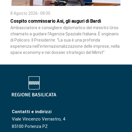
8 Agosto 2026- 08:00
Cospito commissario Asi, gli auguri di Bardi
Ambasciatore e consigliere diplomatico del ministro Urso
chiamato a guidare l’Agenzia Spaziale Italiana. È originario
di Policoro. Il Presidente: “La sua è una profonda
esperienza nell’internazionalizzazione delle imprese, nella
space economy e nei dossier strategici del Mimit”.
Contatti e indirizzi
Viale Vincenzo Verrastro, 4
85100 Potenza PZ