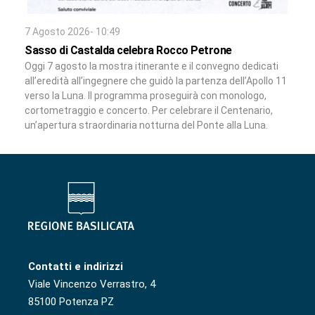
7 Agosto 2026- 10:49
Sasso di Castalda celebra Rocco Petrone
Oggi 7 agosto la mostra itinerante e il convegno dedicati
all’eredità all’ingegnere che guidò la partenza dell’Apollo 11
verso la Luna. Il programma proseguirà con monologo,
cortometraggio e concerto. Per celebrare il Centenario,
un’apertura straordinaria notturna del Ponte alla Luna.
Contatti e indirizzi
Viale Vincenzo Verrastro, 4
85100 Potenza PZ