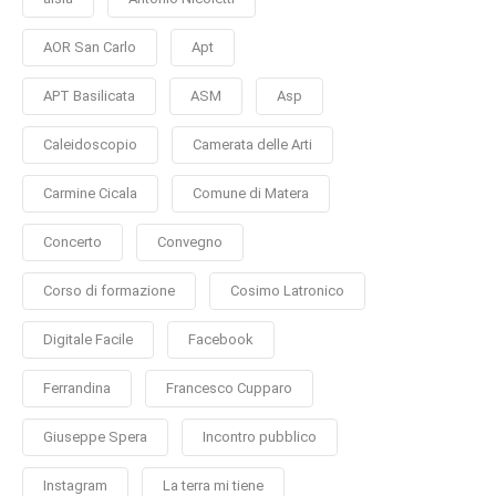
AOR San Carlo
Apt
APT Basilicata
ASM
Asp
Caleidoscopio
Camerata delle Arti
Carmine Cicala
Comune di Matera
Concerto
Convegno
Corso di formazione
Cosimo Latronico
Digitale Facile
Facebook
Ferrandina
Francesco Cupparo
Giuseppe Spera
Incontro pubblico
Instagram
La terra mi tiene