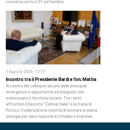
concorso entro il 21 settembre.
7 Agosto 2026- 13:57
Incontro tra il Presidente Bardi e l’on. Mattia
Al centro del colloquio alcune delle principali
emergenze e opportunità strategiche che
interessano il territorio lucano. Tra i temi
affrontati il Decreto “Coltiva Italia” e la frana di
Pisticci. Evidenziata la volontà di lavorare in piena
sinergia per dare risposte a cittadini e imprese.