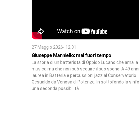
27 Maggio 2026- 12:31
Giuseppe Manniello: mai fuori tempo
La storia di un batterista di Oppido Lucano che ama la
musica ma che non può seguire il suo sogno. A 49 anni
laurea in Batteria e percussioni jazz al Conservatorio
Gesualdo da Venosa di Potenza. In sottofondo la sinfo
una seconda possibilità.