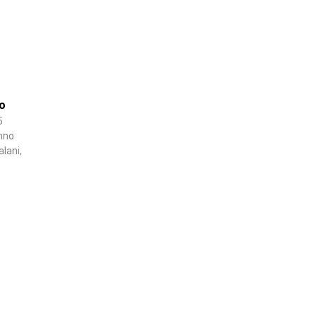
o
5
anno
alani,