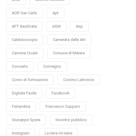
AOR San Carlo
Apt
APT Basilicata
ASM
Asp
Caleidoscopio
Camerata delle Arti
Carmine Cicala
Comune di Matera
Concerto
Convegno
Corso di formazione
Cosimo Latronico
Digitale Facile
Facebook
Ferrandina
Francesco Cupparo
Giuseppe Spera
Incontro pubblico
Instagram
La terra mi tiene