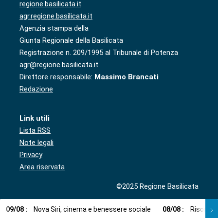
regione.basilicata.it
agr.regione.basilicata.it
Agenzia stampa della
Giunta Regionale della Basilicata
Registrazione n. 209/1995 al Tribunale di Potenza
agr@regione.basilicata.it
Direttore responsabile:
Massimo Brancati
Redazione
Link utili
Lista RSS
Note legali
Privacy
Area riservata
©2025 Regione Basilicata
09
/
08
:
Nova Siri, cinema e benessere sociale
08
/
08
:
Risorse i