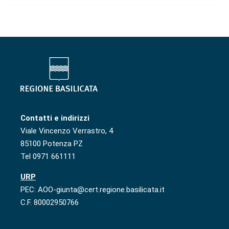
Contatti e indirizzi
Viale Vincenzo Verrastro, 4
85100 Potenza PZ
Tel 0971 661111
URP
PEC: AOO-giunta@cert.regione.basilicata.it
C.F. 80002950766