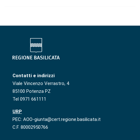
Contatti e indirizzi
Viale Vincenzo Verrastro, 4
85100 Potenza PZ
Tel 0971 661111
URP
PEC: AOO-giunta@cert.regione.basilicata.it
C.F. 80002950766