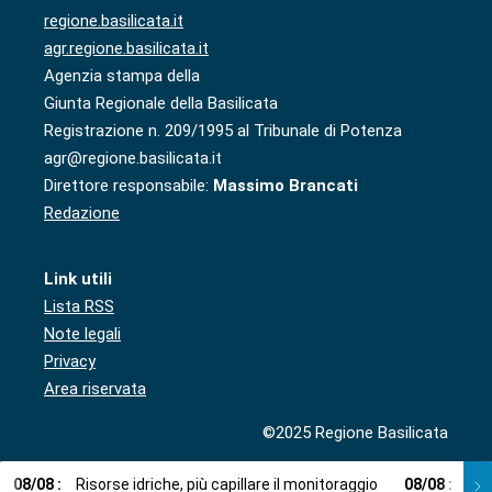
regione.basilicata.it
agr.regione.basilicata.it
Agenzia stampa della
Giunta Regionale della Basilicata
Registrazione n. 209/1995 al Tribunale di Potenza
agr@regione.basilicata.it
Direttore responsabile:
Massimo Brancati
Redazione
Link utili
Lista RSS
Note legali
Privacy
Area riservata
©2025 Regione Basilicata
08
/
08
:
Risorse idriche, più capillare il monitoraggio
08
/
08
:
Cup