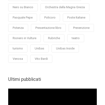
Nero su Bianco
Orchestra della Magna Grecia
Pasquale Pepe
Policoro
Poste Italiane
Potenza
Presentazione libro
Prevenzione
Rionero in Vulture
Rubriche
teatro
turismo
Unibas
Unibas Inside
Venosa
Vito Bardi
Ultimi pubblicati