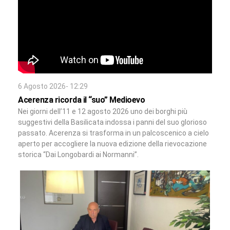
6 Agosto 2026- 12:29
Acerenza ricorda il “suo” Medioevo
Nei giorni dell’11 e 12 agosto 2026 uno dei borghi più
suggestivi della Basilicata indossa i panni del suo glorioso
passato. Acerenza si trasforma in un palcoscenico a cielo
aperto per accogliere la nuova edizione della rievocazione
storica “Dai Longobardi ai Normanni”.