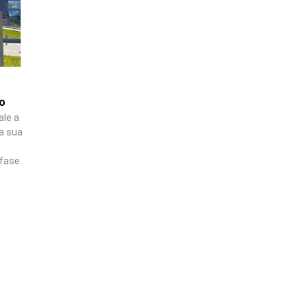
lo
ale a
la sua
 fase