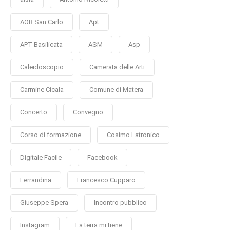
AOR San Carlo
Apt
APT Basilicata
ASM
Asp
Caleidoscopio
Camerata delle Arti
Carmine Cicala
Comune di Matera
Concerto
Convegno
Corso di formazione
Cosimo Latronico
Digitale Facile
Facebook
Ferrandina
Francesco Cupparo
Giuseppe Spera
Incontro pubblico
Instagram
La terra mi tiene