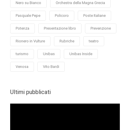
Nero su Bianco
Orchestra della Magna Grecia
Pasquale Pepe
Policoro
Poste Italiane
Potenza
Presentazione libro
Prevenzione
Rionero in Vulture
Rubriche
teatro
turismo
Unibas
Unibas Inside
Venosa
Vito Bardi
Ultimi pubblicati