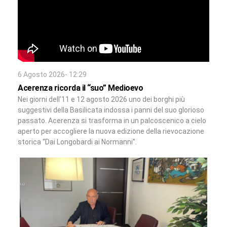
6 Agosto 2026- 12:29
Acerenza ricorda il “suo” Medioevo
Nei giorni dell’11 e 12 agosto 2026 uno dei borghi più
suggestivi della Basilicata indossa i panni del suo glorioso
passato. Acerenza si trasforma in un palcoscenico a cielo
aperto per accogliere la nuova edizione della rievocazione
storica “Dai Longobardi ai Normanni”.