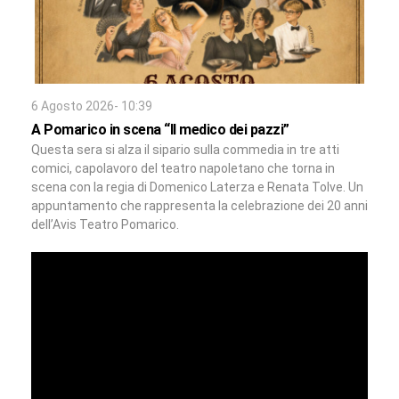
6 Agosto 2026- 10:39
A Pomarico in scena “Il medico dei pazzi”
Questa sera si alza il sipario sulla commedia in tre atti
comici, capolavoro del teatro napoletano che torna in
scena con la regia di Domenico Laterza e Renata Tolve. Un
appuntamento che rappresenta la celebrazione dei 20 anni
dell’Avis Teatro Pomarico.