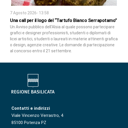
7 Agosto 2026- 13:58
Una call per il logo del “Tartufo Bianco Serrapotamo”
Un Avviso pubblico dell’Alsia al quale possono partecipare
grafici e designer professionisti, studenti o diplomati di
licei artistici, studenti o laureati in materie attinenti grafica
o design, agenzie creative. Le domande di partecipazione
al concorso entro il 21 settembre.
Contatti e indirizzi
Viale Vincenzo Verrastro, 4
85100 Potenza PZ