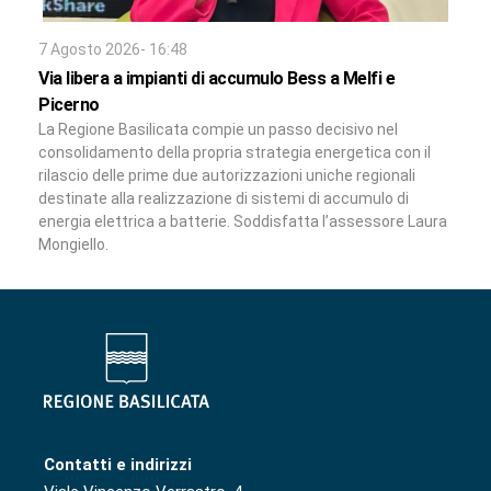
7 Agosto 2026- 16:48
Via libera a impianti di accumulo Bess a Melfi e
Picerno
La Regione Basilicata compie un passo decisivo nel
consolidamento della propria strategia energetica con il
rilascio delle prime due autorizzazioni uniche regionali
destinate alla realizzazione di sistemi di accumulo di
energia elettrica a batterie. Soddisfatta l’assessore Laura
Mongiello.
Contatti e indirizzi