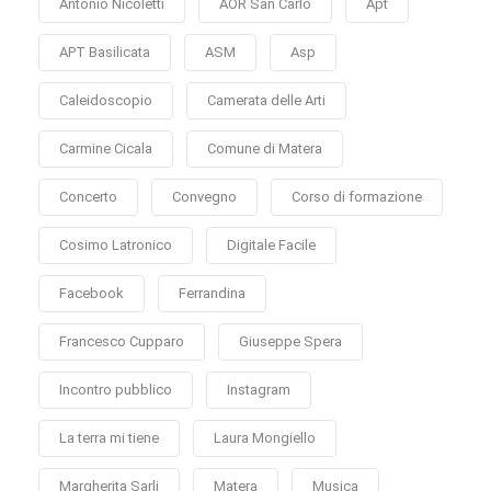
Antonio Nicoletti
AOR San Carlo
Apt
APT Basilicata
ASM
Asp
Caleidoscopio
Camerata delle Arti
Carmine Cicala
Comune di Matera
Concerto
Convegno
Corso di formazione
Cosimo Latronico
Digitale Facile
Facebook
Ferrandina
Francesco Cupparo
Giuseppe Spera
Incontro pubblico
Instagram
La terra mi tiene
Laura Mongiello
Margherita Sarli
Matera
Musica