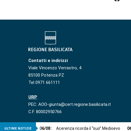
Contatti e indirizzi
Viale Vincenzo Verrastro, 4
85100 Potenza PZ
Tel 0971 661111
URP
PEC: AOO-giunta@cert.regione.basilicata.it
C.F. 80002950766
ULTIME NOTIZIE
06
/
08
:
Acerenza ricorda il “suo” Medioevo
0