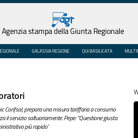
Agenzia stampa della Giunta Regionale
REGIONALE
GALASSIA REGIONE
QUI BASILICATA
MULTI
oratori
W
smic Confsal, prepara una misura tariffaria a consumo
izza il servizio saltuariamente. Pepe: “Questione giusta
nistrativo più rapido"