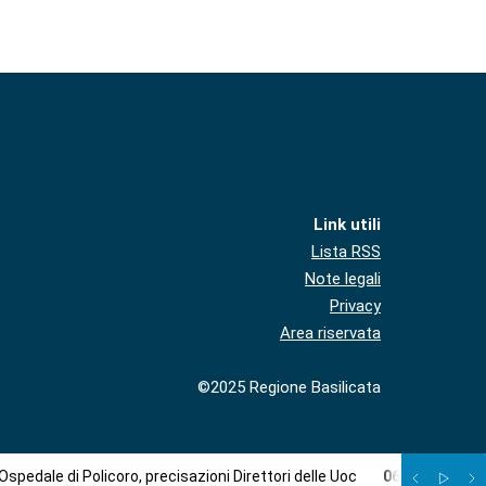
Link utili
Lista RSS
Note legali
Privacy
Area riservata
©2025 Regione Basilicata
Ospedale di Policoro, precisazioni Direttori delle Uoc
06
/
08
:
Torna