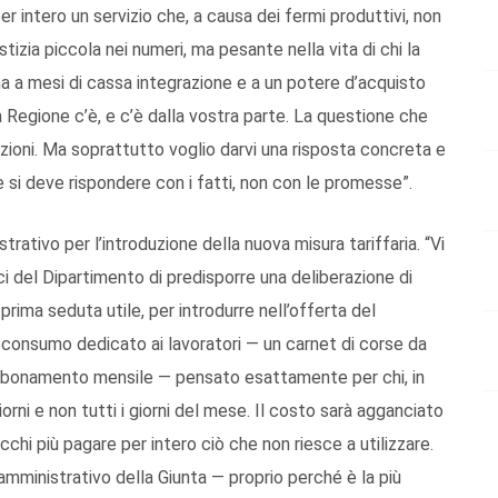
er intero un servizio che, a causa dei fermi produttivi, non
stizia piccola nei numeri, ma pesante nella vita di chi la
a a mesi di cassa integrazione e a un potere d’acquisto
la Regione c’è, e c’è dalla vostra parte. La questione che
zioni. Ma soprattutto voglio darvi una risposta concreta e
 si deve rispondere con i fatti, non con le promesse”.
strativo per l’introduzione della nuova misura tariffaria. “Vi
 del Dipartimento di predisporre una deliberazione di
prima seduta utile, per introdurre nell’offerta del
a consumo dedicato ai lavoratori — un carnet di corse da
abbonamento mensile — pensato esattamente per chi, in
giorni e non tutti i giorni del mese. Il costo sarà agganciato
hi più pagare per intero ciò che non riesce a utilizzare.
mministrativo della Giunta — proprio perché è la più