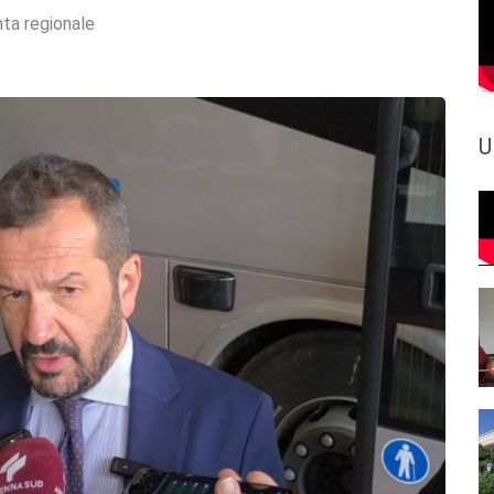
nta regionale
U