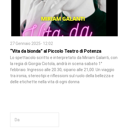
27 Gennaio 2025- 12:02
“Vita da bionda” al Piccolo Teatro di Potenza
Lo spettacolo scritto e interpretato da Miriam Galanti, con
la regia di Giorgia Ciotola, andrà in scena sabato 1°
febbraio. Ingresso alle 20.30, sipario alle 21,00. Un viaggio
tra ironia, stereotipi e riflessioni sul ruolo della bellezza e
delle etichette nella vita di ogni donna