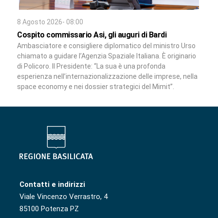
8 Agosto 2026- 08:00
Cospito commissario Asi, gli auguri di Bardi
Ambasciatore e consigliere diplomatico del ministro Urso
chiamato a guidare l’Agenzia Spaziale Italiana. È originario
di Policoro. Il Presidente: “La sua è una profonda
esperienza nell’internazionalizzazione delle imprese, nella
space economy e nei dossier strategici del Mimit”.
Contatti e indirizzi
Viale Vincenzo Verrastro, 4
85100 Potenza PZ