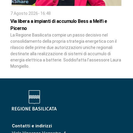
7 Agosto 2026- 16:48
Via libera a impianti di accumulo Bess a Melfi e
Picerno
La Regione Basilicata compie un passo decisivo nel
consolidamento della propria strategia energetica con il
rilascio delle prime due autorizzazioni uniche regionali
destinate alla realizzazione di sistemi di accumulo di
energia elettrica a batterie. Soddisfatta l’assessore Laura
Mongiello.
Contatti e indirizzi