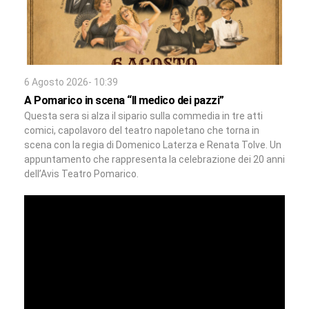
6 Agosto 2026- 10:39
A Pomarico in scena “Il medico dei pazzi”
Questa sera si alza il sipario sulla commedia in tre atti
comici, capolavoro del teatro napoletano che torna in
scena con la regia di Domenico Laterza e Renata Tolve. Un
appuntamento che rappresenta la celebrazione dei 20 anni
dell’Avis Teatro Pomarico.