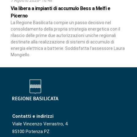
7 Agosto 2026- 16:48
Via libera a impianti di accumulo Bess a Melfi e
Picerno
La Regione Basilicata compie un passo decisivo nel
consolidamento della propria strategia energetica con il
rilascio delle prime due autorizzazioni uniche regionali
destinate alla realizzazione di sistemi di accumulo di
energia elettrica a batterie. Soddisfatta l’assessore Laura
Mongiello.
Contatti e indirizzi
Viale Vincenzo Verrastro, 4
85100 Potenza PZ