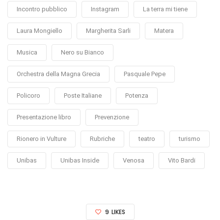
Incontro pubblico
Instagram
La terra mi tiene
Laura Mongiello
Margherita Sarli
Matera
Musica
Nero su Bianco
Orchestra della Magna Grecia
Pasquale Pepe
Policoro
Poste Italiane
Potenza
Presentazione libro
Prevenzione
Rionero in Vulture
Rubriche
teatro
turismo
Unibas
Unibas Inside
Venosa
Vito Bardi
9
LIKES