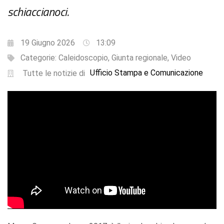
schiaccianoci.
19 Giugno 2026
13:09
Categorie:
Caleidoscopio
,
Giunta regionale
,
Video
Ufficio Stampa e Comunicazione
Tutte le notizie di