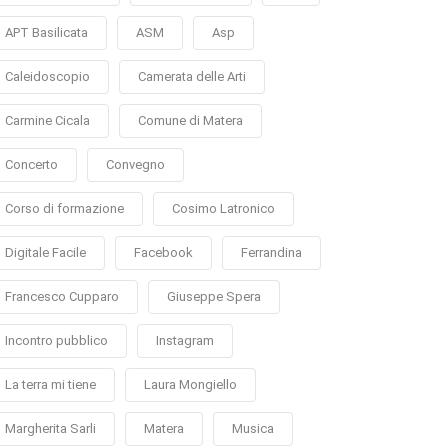
APT Basilicata
ASM
Asp
Caleidoscopio
Camerata delle Arti
Carmine Cicala
Comune di Matera
Concerto
Convegno
Corso di formazione
Cosimo Latronico
Digitale Facile
Facebook
Ferrandina
Francesco Cupparo
Giuseppe Spera
Incontro pubblico
Instagram
La terra mi tiene
Laura Mongiello
Margherita Sarli
Matera
Musica