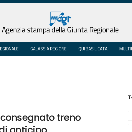
Agenzia stampa della Giunta Regionale
REGIONALE
GALASSIA REGIONE
QUI BASILICATA
MULTI
T
ta consegnato treno
di anticipo