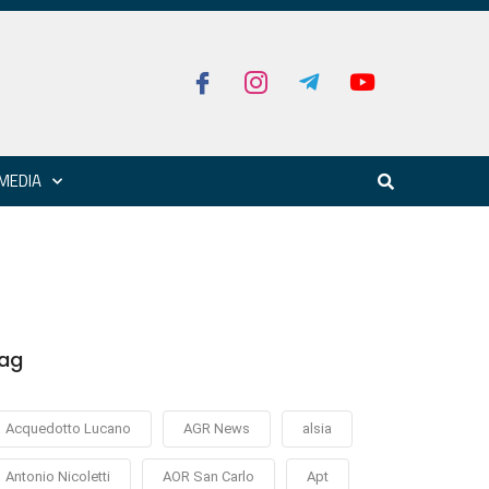
MEDIA
ag
Acquedotto Lucano
AGR News
alsia
Antonio Nicoletti
AOR San Carlo
Apt