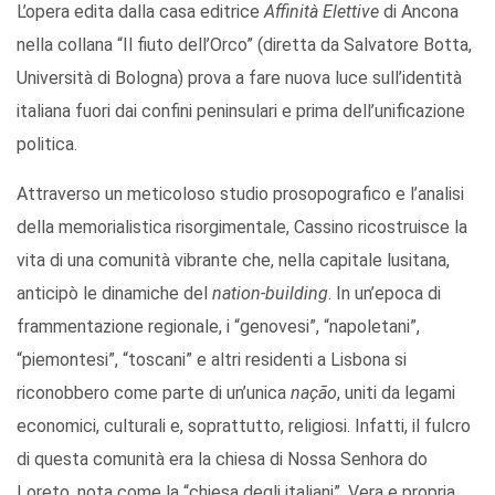
L’opera edita dalla casa editrice
Affinità Elettive
di Ancona
nella collana “Il fiuto dell’Orco” (diretta da Salvatore Botta,
Università di Bologna) prova a fare nuova luce sull’identità
italiana fuori dai confini peninsulari e prima dell’unificazione
politica.
Attraverso un meticoloso studio prosopografico e l’analisi
della memorialistica risorgimentale, Cassino ricostruisce la
vita di una comunità vibrante che, nella capitale lusitana,
anticipò le dinamiche del
nation-building
. In un’epoca di
frammentazione regionale, i “genovesi”, “napoletani”,
“piemontesi”, “toscani” e altri residenti a Lisbona si
riconobbero come parte di un’unica
nação
, uniti da legami
economici, culturali e, soprattutto, religiosi. Infatti, il fulcro
di questa comunità era la chiesa di Nossa Senhora do
Loreto, nota come la “chiesa degli italiani”. Vera e propria