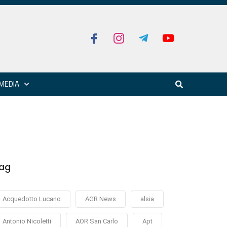
MEDIA
ag
Acquedotto Lucano
AGR News
alsia
Antonio Nicoletti
AOR San Carlo
Apt