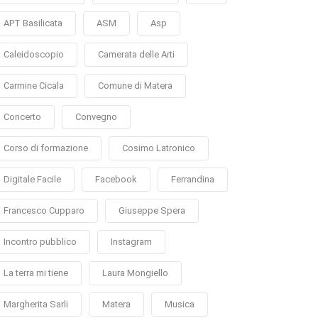
APT Basilicata
ASM
Asp
Caleidoscopio
Camerata delle Arti
Carmine Cicala
Comune di Matera
Concerto
Convegno
Corso di formazione
Cosimo Latronico
Digitale Facile
Facebook
Ferrandina
Francesco Cupparo
Giuseppe Spera
Incontro pubblico
Instagram
La terra mi tiene
Laura Mongiello
Margherita Sarli
Matera
Musica