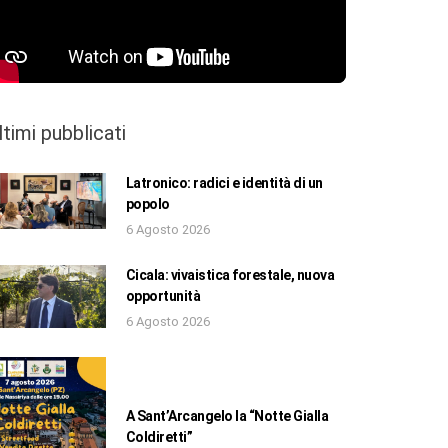
ltimi pubblicati
Latronico: radici e identità di un
popolo
6 Agosto 2026
Cicala: vivaistica forestale, nuova
opportunità
6 Agosto 2026
A Sant’Arcangelo la “Notte Gialla
Coldiretti”