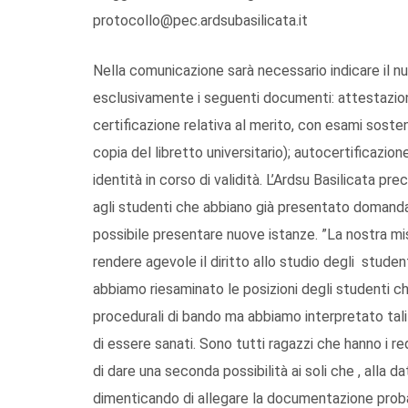
protocollo@pec.ardsubasilicata.it
Nella comunicazione sarà necessario indicare il 
esclusivamente i seguenti documenti: attestazion
certificazione relativa al merito, con esami sosten
copia del libretto universitario); autocertificaz
identità in corso di validità. L’Ardsu Basilicata pr
agli studenti che abbiano già presentato domanda 
possibile presentare nuove istanze. ”La nostra mi
rendere agevole il diritto allo studio degli stude
abbiamo riesaminato le posizioni degli studenti che
procedurali di bando ma abbiamo interpretato tali e
di essere sanati. Sono tutti ragazzi che hanno i req
di dare una seconda possibilità ai soli che , alla d
dimenticando di allegare la documentazione probant