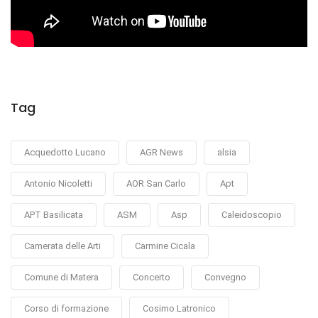
Tag
Acquedotto Lucano
AGR News
alsia
Antonio Nicoletti
AOR San Carlo
Apt
APT Basilicata
ASM
Asp
Caleidoscopio
Camerata delle Arti
Carmine Cicala
Comune di Matera
Concerto
Convegno
Corso di formazione
Cosimo Latronico