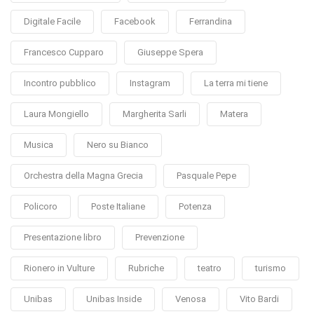
Digitale Facile
Facebook
Ferrandina
Francesco Cupparo
Giuseppe Spera
Incontro pubblico
Instagram
La terra mi tiene
Laura Mongiello
Margherita Sarli
Matera
Musica
Nero su Bianco
Orchestra della Magna Grecia
Pasquale Pepe
Policoro
Poste Italiane
Potenza
Presentazione libro
Prevenzione
Rionero in Vulture
Rubriche
teatro
turismo
Unibas
Unibas Inside
Venosa
Vito Bardi