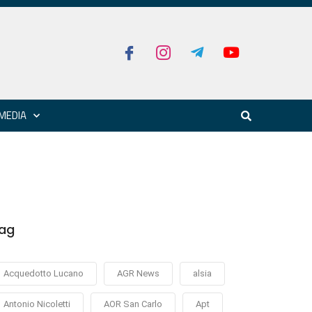
MEDIA
ag
Acquedotto Lucano
AGR News
alsia
Antonio Nicoletti
AOR San Carlo
Apt