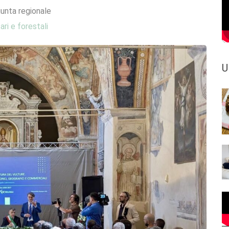
iunta regionale
ari e forestali
U