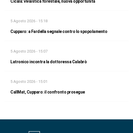
Cicala: vivaistica forestale, nuova opportunità
5 Agosto 2026 - 15:18
Cupparo: a Fardella segnale contro lo spopolamento
5 Agosto 2026 - 15:07
Latronico incontra la dottoressa Calabrò
5 Agosto 2026 - 15:01
CallMat, Cupparo: il confronto prosegue