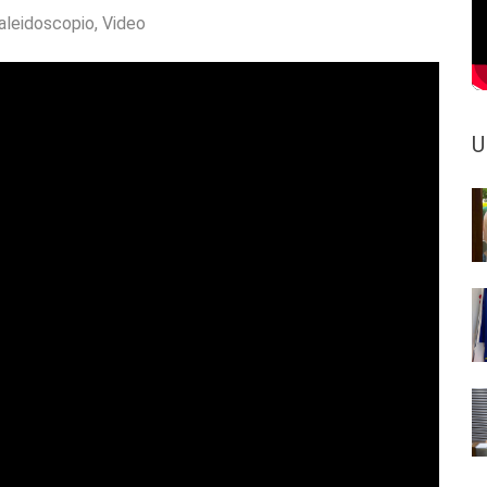
aleidoscopio
,
Video
U