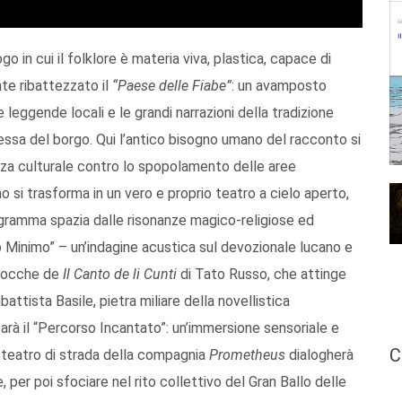
o in cui il folklore è materia viva, plastica, capace di
nte ribattezzato il
“Paese delle Fiabe”
: un avamposto
leggende locali e le grandi narrazioni della tradizione
essa del borgo. Qui l’antico bisogno umano del racconto si
enza culturale contro lo spopolamento delle aree
o si trasforma in un vero e proprio teatro a cielo aperto,
rogramma spazia dalle risonanze magico-religiose ed
o Minimo” – un’indagine acustica sul devozionale lucano e
barocche de
Il Canto de li Cunti
di Tato Russo, che attinge
tista Basile, pietra miliare della novellistica
sarà il “Percorso Incantato”: un’immersione sensoriale e
C
il teatro di strada della compagnia
Prometheus
dialogherà
, per poi sfociare nel rito collettivo del Gran Ballo delle