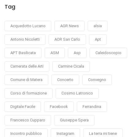
Tag
Acquedotto Lucano
AGR News
alsia
Antonio Nicoletti
AOR San Carlo
Apt
APT Basilicata
ASM
Asp
Caleidoscopio
Camerata delle Arti
Carmine Cicala
Comune di Matera
Concerto
Convegno
Corso di formazione
Cosimo Latronico
Digitale Facile
Facebook
Ferrandina
Francesco Cupparo
Giuseppe Spera
Incontro pubblico
Instagram
La terra mi tiene