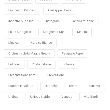
Francesco Cupparo
Giuseppe Spera
Incontro pubblico
Instagram
La terra mi tiene
Laura Mongiello
Margherita Sarli
Matera
Musica
Nero su Bianco
Orchestra della Magna Grecia
Pasquale Pepe
Policoro
Poste Italiane
Potenza
Presentazione libro
Prevenzione
Rionero in Vulture
Rubriche
teatro
turismo
Unibas
Unibas Inside
Venosa
Vito Bardi