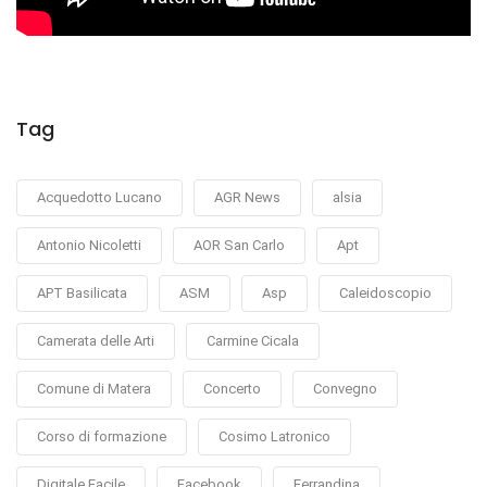
Tag
Acquedotto Lucano
AGR News
alsia
Antonio Nicoletti
AOR San Carlo
Apt
APT Basilicata
ASM
Asp
Caleidoscopio
Camerata delle Arti
Carmine Cicala
Comune di Matera
Concerto
Convegno
Corso di formazione
Cosimo Latronico
Digitale Facile
Facebook
Ferrandina