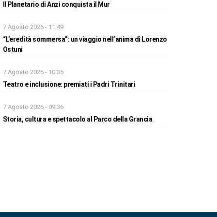
Il Planetario di Anzi conquista il Mur
7 Agosto 2026 - 11:49
“L’eredità sommersa”: un viaggio nell’anima di Lorenzo
Ostuni
7 Agosto 2026 - 10:35
Teatro e inclusione: premiati i Padri Trinitari
7 Agosto 2026 - 09:36
Storia, cultura e spettacolo al Parco della Grancia