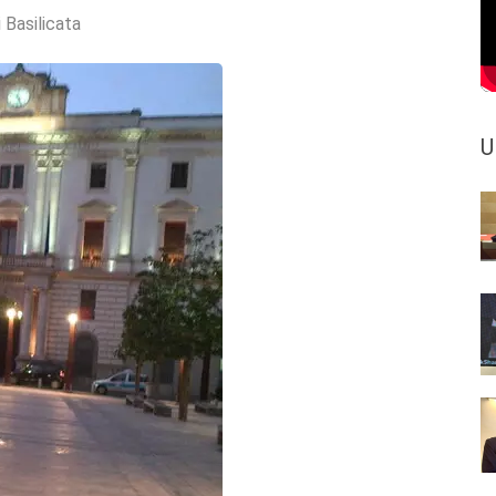
 Basilicata
U