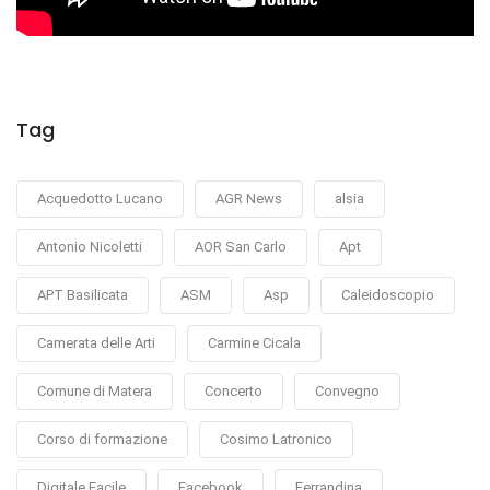
Tag
Acquedotto Lucano
AGR News
alsia
Antonio Nicoletti
AOR San Carlo
Apt
APT Basilicata
ASM
Asp
Caleidoscopio
Camerata delle Arti
Carmine Cicala
Comune di Matera
Concerto
Convegno
Corso di formazione
Cosimo Latronico
Digitale Facile
Facebook
Ferrandina