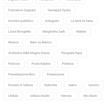
Francesco Cupparo
Giuseppe Spera
Incontro pubblico
Instagram
La terra mi tiene
Laura Mongiello
Margherita Sarli
Matera
Musica
Nero su Bianco
Orchestra della Magna Grecia
Pasquale Pepe
Policoro
Poste Italiane
Potenza
Presentazione libro
Prevenzione
Rionero in Vulture
Rubriche
teatro
turismo
Unibas
Unibas Inside
Venosa
Vito Bardi