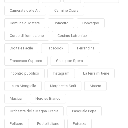
Camerata delle Arti
Carmine Cicala
Comune di Matera
Concerto
Convegno
Corso di formazione
Cosimo Latronico
Digitale Facile
Facebook
Ferrandina
Francesco Cupparo
Giuseppe Spera
Incontro pubblico
Instagram
La terra mi tiene
Laura Mongiello
Margherita Sarli
Matera
Musica
Nero su Bianco
Orchestra della Magna Grecia
Pasquale Pepe
Policoro
Poste Italiane
Potenza