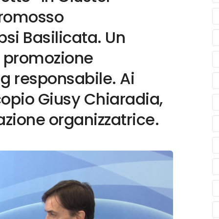
 promosso
psi Basilicata. Un
i promozione
ing responsabile. Ai
copio Giusy Chiaradia,
azione organizzatrice.