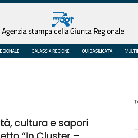
Agenzia stampa della Giunta Regionale
REGIONALE
GALASSIA REGIONE
QUI BASILICATA
MULTI
T
tà, cultura e sapori
tto “In Cluster –