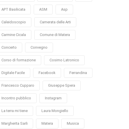
APT Basilicata
ASM
Asp
Caleidoscopio
Camerata delle Arti
Carmine Cicala
Comune di Matera
Concerto
Convegno
Corso di formazione
Cosimo Latronico
Digitale Facile
Facebook
Ferrandina
Francesco Cupparo
Giuseppe Spera
Incontro pubblico
Instagram
La terra mi tiene
Laura Mongiello
Margherita Sarli
Matera
Musica