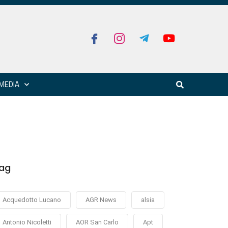
MEDIA
ag
Acquedotto Lucano
AGR News
alsia
Antonio Nicoletti
AOR San Carlo
Apt