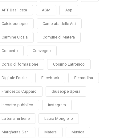
APT Basilicata
ASM
Asp
Caleidoscopio
Camerata delle Arti
Carmine Cicala
Comune di Matera
Concerto
Convegno
Corso di formazione
Cosimo Latronico
Digitale Facile
Facebook
Ferrandina
Francesco Cupparo
Giuseppe Spera
Incontro pubblico
Instagram
La terra mi tiene
Laura Mongiello
Margherita Sarli
Matera
Musica