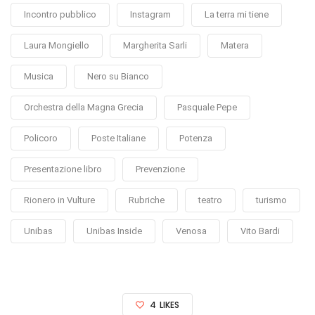
Incontro pubblico
Instagram
La terra mi tiene
Laura Mongiello
Margherita Sarli
Matera
Musica
Nero su Bianco
Orchestra della Magna Grecia
Pasquale Pepe
Policoro
Poste Italiane
Potenza
Presentazione libro
Prevenzione
Rionero in Vulture
Rubriche
teatro
turismo
Unibas
Unibas Inside
Venosa
Vito Bardi
4
LIKES