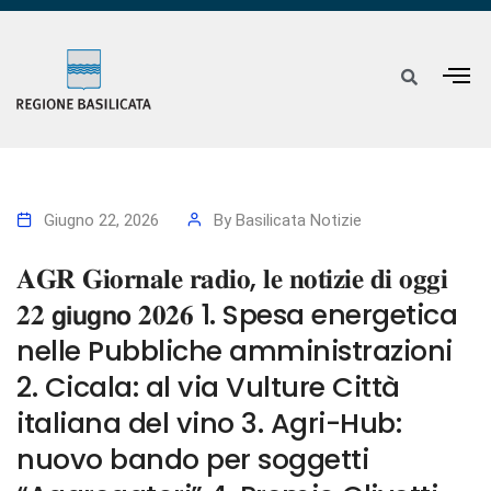
Giugno 22, 2026
By
Basilicata Notizie
𝐀𝐆𝐑 𝐆𝐢𝐨𝐫𝐧𝐚𝐥𝐞 𝐫𝐚𝐝𝐢𝐨, 𝐥𝐞 𝐧𝐨𝐭𝐢𝐳𝐢𝐞 𝐝𝐢 𝐨𝐠𝐠𝐢
𝟐𝟐 𝗴𝗶𝘂𝗴𝗻𝗼 𝟐𝟎𝟐𝟔 1. Spesa energetica
nelle Pubbliche amministrazioni
2. Cicala: al via Vulture Città
italiana del vino 3. Agri-Hub:
nuovo bando per soggetti