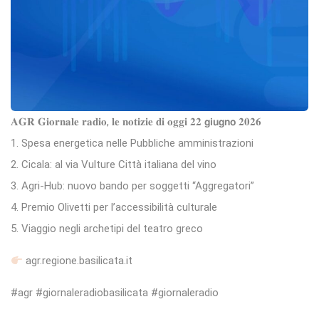
𝐀𝐆𝐑 𝐆𝐢𝐨𝐫𝐧𝐚𝐥𝐞 𝐫𝐚𝐝𝐢𝐨, 𝐥𝐞 𝐧𝐨𝐭𝐢𝐳𝐢𝐞 𝐝𝐢 𝐨𝐠𝐠𝐢 𝟐𝟐 𝗴𝗶𝘂𝗴𝗻𝗼 𝟐𝟎𝟐𝟔
1. Spesa energetica nelle Pubbliche amministrazioni
2. Cicala: al via Vulture Città italiana del vino
3. Agri-Hub: nuovo bando per soggetti “Aggregatori”
4. Premio Olivetti per l’accessibilità culturale
5. Viaggio negli archetipi del teatro greco
agr.regione.basilicata.it
#agr #giornaleradiobasilicata #giornaleradio