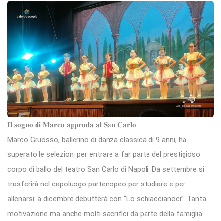
𝐈𝐥 𝐬𝐨𝐠𝐧𝐨 𝐝𝐢 𝐌𝐚𝐫𝐜𝐨 𝐚𝐩𝐩𝐫𝐨𝐝𝐚 𝐚𝐥 𝐒𝐚𝐧 𝐂𝐚𝐫𝐥𝐨
Marco Gruosso, ballerino di danza classica di 9 anni, ha
superato le selezioni per entrare a far parte del prestigioso
corpo di ballo del teatro San Carlo di Napoli. Da settembre si
trasferirà nel capoluogo partenopeo per studiare e per
allenarsi: a dicembre debutterà con “Lo schiaccianoci”. Tanta
motivazione ma anche molti sacrifici da parte della famiglia