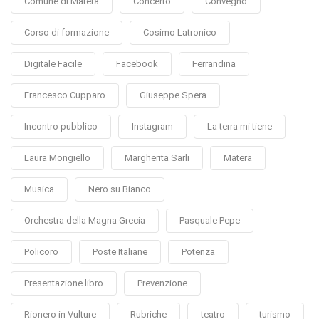
Comune di Matera
Concerto
Convegno
Corso di formazione
Cosimo Latronico
Digitale Facile
Facebook
Ferrandina
Francesco Cupparo
Giuseppe Spera
Incontro pubblico
Instagram
La terra mi tiene
Laura Mongiello
Margherita Sarli
Matera
Musica
Nero su Bianco
Orchestra della Magna Grecia
Pasquale Pepe
Policoro
Poste Italiane
Potenza
Presentazione libro
Prevenzione
Rionero in Vulture
Rubriche
teatro
turismo