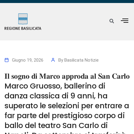
Giugno 19, 2026
By
Basilicata Notizie
𝐈𝐥 𝐬𝐨𝐠𝐧𝐨 𝐝𝐢 𝐌𝐚𝐫𝐜𝐨 𝐚𝐩𝐩𝐫𝐨𝐝𝐚 𝐚𝐥 𝐒𝐚𝐧 𝐂𝐚𝐫𝐥𝐨
Marco Gruosso, ballerino di
danza classica di 9 anni, ha
superato le selezioni per entrare a
far parte del prestigioso corpo di
ballo del teatro San Carlo di