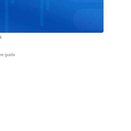
𝟔
nee guida