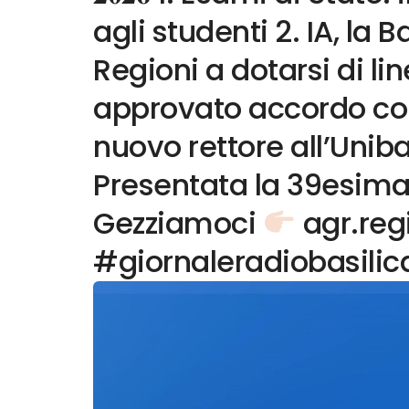
agli studenti 2. IA, la B
Regioni a dotarsi di li
approvato accordo con 
nuovo rettore all’Unibas
Presentata la 39esima
Gezziamoci
agr.reg
#giornaleradiobasilic