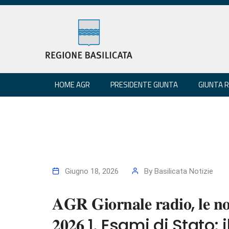
HOME AGR
PRESIDENTE GIUNTA
GIUNTA 
Giugno 18, 2026
By
Basilicata Notizie
𝐀𝐆𝐑 𝐆𝐢𝐨𝐫𝐧𝐚𝐥𝐞 𝐫𝐚𝐝𝐢𝐨, 𝐥𝐞 𝐧𝐨𝐭
𝟐𝟎𝟐𝟔 1. Esami di Stat