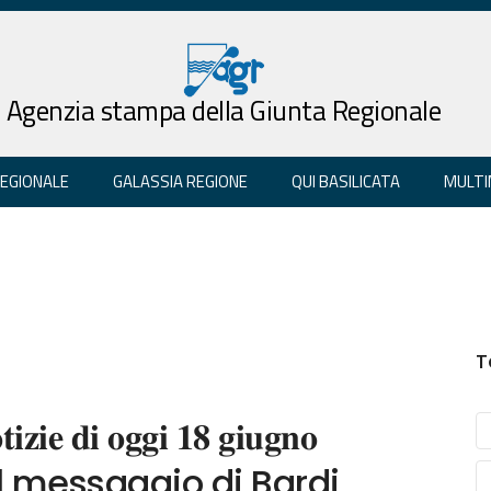
Agenzia stampa della Giunta Regionale
REGIONALE
GALASSIA REGIONE
QUI BASILICATA
MULTI
T
𝐢𝐳𝐢𝐞 𝐝𝐢 𝐨𝐠𝐠𝐢 𝟏𝟖 𝐠𝐢𝐮𝐠𝐧𝐨
o: il messaggio di Bardi