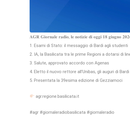
𝐀𝐆𝐑 𝐆𝐢𝐨𝐫𝐧𝐚𝐥𝐞 𝐫𝐚𝐝𝐢𝐨, 𝐥𝐞 𝐧𝐨𝐭𝐢𝐳𝐢𝐞 𝐝𝐢 𝐨𝐠𝐠𝐢 𝟏𝟖 𝐠𝐢𝐮𝐠𝐧𝐨 𝟐𝟎𝟐
1. Esami di Stato: il messaggio di Bardi agli studenti
2. IA, la Basilicata tra le prime Regioni a dotarsi di li
3. Salute, approvato accordo con Agenas
4. Eletto il nuovo rettore all’Unibas, gli auguri di Bardi
5. Presentata la 39esima edizione di Gezziamoci
agr.regione.basilicata.it
#agr #giornaleradiobasilicata #giornaleradio