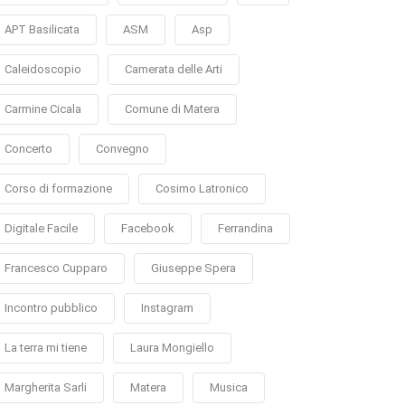
APT Basilicata
ASM
Asp
Caleidoscopio
Camerata delle Arti
Carmine Cicala
Comune di Matera
Concerto
Convegno
Corso di formazione
Cosimo Latronico
Digitale Facile
Facebook
Ferrandina
Francesco Cupparo
Giuseppe Spera
Incontro pubblico
Instagram
La terra mi tiene
Laura Mongiello
Margherita Sarli
Matera
Musica