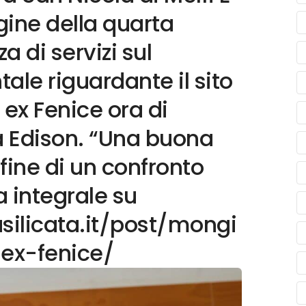
ine della quarta
 di servizi sul
le riguardante il sito
 ex Fenice ora di
à Edison. “Una buona
 fine di un confronto
ia integrale su
silicata.it/post/mongi
lex-fenice/