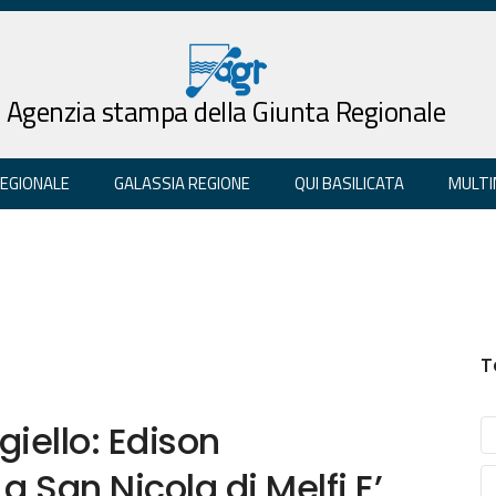
Agenzia stampa della Giunta Regionale
REGIONALE
GALASSIA REGIONE
QUI BASILICATA
MULTI
T
iello: Edison
a San Nicola di Melfi E’