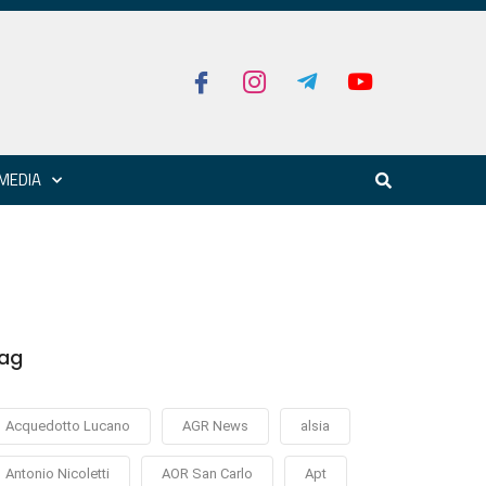
MEDIA
ag
Acquedotto Lucano
AGR News
alsia
Antonio Nicoletti
AOR San Carlo
Apt