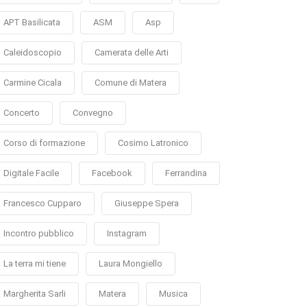
APT Basilicata
ASM
Asp
Caleidoscopio
Camerata delle Arti
Carmine Cicala
Comune di Matera
Concerto
Convegno
Corso di formazione
Cosimo Latronico
Digitale Facile
Facebook
Ferrandina
Francesco Cupparo
Giuseppe Spera
Incontro pubblico
Instagram
La terra mi tiene
Laura Mongiello
Margherita Sarli
Matera
Musica