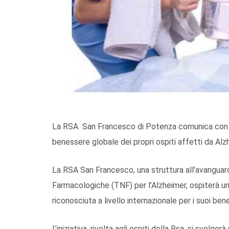
La RSA San Francesco di Potenza comunica con so
benessere globale dei propri ospiti affetti da Al
La RSA San Francesco, una struttura all’avanguard
Farmacologiche (TNF) per l’Alzheimer, ospiterà una
riconosciuta a livello internazionale per i suoi ben
L’iniziativa, rivolta agli ospiti della Rsa, si svol