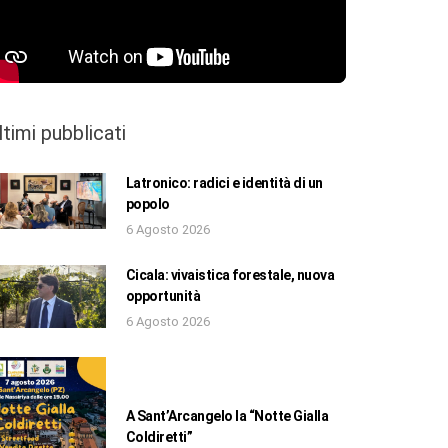
ltimi pubblicati
Latronico: radici e identità di un
popolo
6 Agosto 2026
Cicala: vivaistica forestale, nuova
opportunità
6 Agosto 2026
A Sant’Arcangelo la “Notte Gialla
Coldiretti”