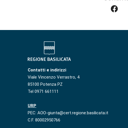
Contatti e indirizzi
Viale Vincenzo Verrastro, 4
85100 Potenza PZ
Tel 0971 661111
URP
PEC: AOO-giunta@cert.regione.basilicata.it
C.F. 80002950766