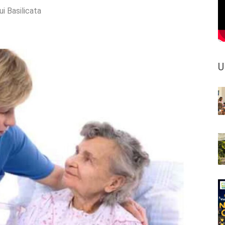
ui Basilicata
U