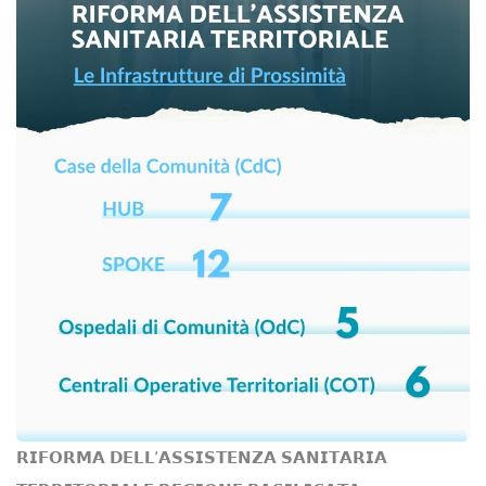
𝗥𝗜𝗙𝗢𝗥𝗠𝗔 𝗗𝗘𝗟𝗟’𝗔𝗦𝗦𝗜𝗦𝗧𝗘𝗡𝗭𝗔 𝗦𝗔𝗡𝗜𝗧𝗔𝗥𝗜𝗔