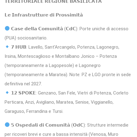
𝗧𝗘𝗥𝗥𝗜𝗧𝗢𝗥𝗜𝗔𝗟𝗘 𝗥𝗘𝗚𝗜𝗢𝗡𝗘 𝗕𝗔𝗦𝗜𝗟𝗜𝗖𝗔𝗧𝗔
𝗟𝗲 𝗜𝗻𝗳𝗿𝗮𝘀𝘁𝗿𝘂𝘁𝘁𝘂𝗿𝗲 𝗱𝗶 𝗣𝗿𝗼𝘀𝘀𝗶𝗺𝗶𝘁𝗮̀
𝗖𝗮𝘀𝗲 𝗱𝗲𝗹𝗹𝗮 𝗖𝗼𝗺𝘂𝗻𝗶𝘁𝗮̀ (𝗖𝗱𝗖): Porte uniche di accesso
(PUA) sociosanitario.
𝟳 𝗛𝗨𝗕: Lavello, Sant’Arcangelo, Potenza, Lagonegro,
Irsina, Montescaglioso e Montalbano Jonico – Potenza
(temporaneamente a Lagopesole) e Lagonegro
(temporaneamente a Maratea). Note: PZ e LGO pronte in sede
definitiva nel 2027.
𝟭𝟮 𝗦𝗣𝗢𝗞𝗘: Genzano, San Fele, Vietri di Potenza, Corleto
Perticara, Anzi, Avigliano, Maratea, Senise, Viggianello,
Garaguso, Ferrandina e Tursi.
𝟱 𝗢𝘀𝗽𝗲𝗱𝗮𝗹𝗶 𝗱𝗶 𝗖𝗼𝗺𝘂𝗻𝗶𝘁𝗮̀ (𝗢𝗱𝗖): Strutture intermedie
per ricoveri brevi e cure a bassa intensità (Venosa, Muro