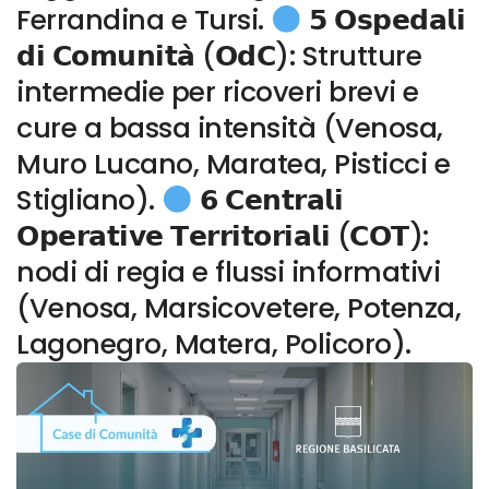
Ferrandina e Tursi.
𝟱 𝗢𝘀𝗽𝗲𝗱𝗮𝗹𝗶
𝗱𝗶 𝗖𝗼𝗺𝘂𝗻𝗶𝘁𝗮̀ (𝗢𝗱𝗖): Strutture
intermedie per ricoveri brevi e
cure a bassa intensità (Venosa,
Muro Lucano, Maratea, Pisticci e
Stigliano).
𝟲 𝗖𝗲𝗻𝘁𝗿𝗮𝗹𝗶
𝗢𝗽𝗲𝗿𝗮𝘁𝗶𝘃𝗲 𝗧𝗲𝗿𝗿𝗶𝘁𝗼𝗿𝗶𝗮𝗹𝗶 (𝗖𝗢𝗧):
nodi di regia e flussi informativi
(Venosa, Marsicovetere, Potenza,
Lagonegro, Matera, Policoro).