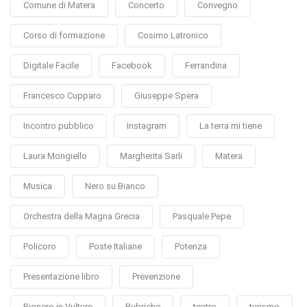
Comune di Matera
Concerto
Convegno
Corso di formazione
Cosimo Latronico
Digitale Facile
Facebook
Ferrandina
Francesco Cupparo
Giuseppe Spera
Incontro pubblico
Instagram
La terra mi tiene
Laura Mongiello
Margherita Sarli
Matera
Musica
Nero su Bianco
Orchestra della Magna Grecia
Pasquale Pepe
Policoro
Poste Italiane
Potenza
Presentazione libro
Prevenzione
Rionero in Vulture
Rubriche
teatro
turismo