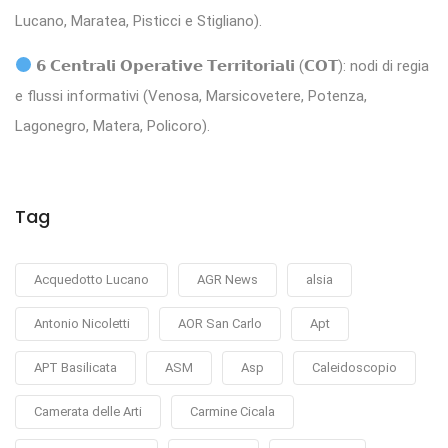
Lucano, Maratea, Pisticci e Stigliano).
𝟲 𝗖𝗲𝗻𝘁𝗿𝗮𝗹𝗶 𝗢𝗽𝗲𝗿𝗮𝘁𝗶𝘃𝗲 𝗧𝗲𝗿𝗿𝗶𝘁𝗼𝗿𝗶𝗮𝗹𝗶 (𝗖𝗢𝗧): nodi di regia
e flussi informativi (Venosa, Marsicovetere, Potenza,
Lagonegro, Matera, Policoro).
Tag
Acquedotto Lucano
AGR News
alsia
Antonio Nicoletti
AOR San Carlo
Apt
APT Basilicata
ASM
Asp
Caleidoscopio
Camerata delle Arti
Carmine Cicala