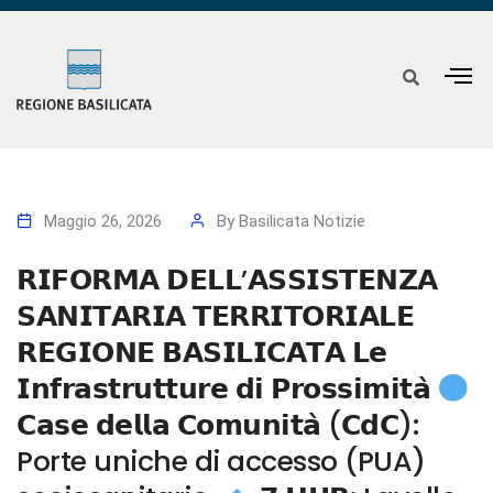
Maggio 26, 2026
By
Basilicata Notizie
𝗥𝗜𝗙𝗢𝗥𝗠𝗔 𝗗𝗘𝗟𝗟’𝗔𝗦𝗦𝗜𝗦𝗧𝗘𝗡𝗭𝗔
𝗦𝗔𝗡𝗜𝗧𝗔𝗥𝗜𝗔 𝗧𝗘𝗥𝗥𝗜𝗧𝗢𝗥𝗜𝗔𝗟𝗘
𝗥𝗘𝗚𝗜𝗢𝗡𝗘 𝗕𝗔𝗦𝗜𝗟𝗜𝗖𝗔𝗧𝗔 𝗟𝗲
𝗜𝗻𝗳𝗿𝗮𝘀𝘁𝗿𝘂𝘁𝘁𝘂𝗿𝗲 𝗱𝗶 𝗣𝗿𝗼𝘀𝘀𝗶𝗺𝗶𝘁𝗮̀
𝗖𝗮𝘀𝗲 𝗱𝗲𝗹𝗹𝗮 𝗖𝗼𝗺𝘂𝗻𝗶𝘁𝗮̀ (𝗖𝗱𝗖):
Porte uniche di accesso (PUA)