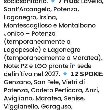
sociosanitario.
𝟳 𝗛𝗨𝗕: Lavello,
Sant’Arcangelo, Potenza,
Lagonegro, Irsina,
Montescaglioso e Montalbano
Jonico – Potenza
(temporaneamente a
Lagopesole) e Lagonegro
(temporaneamente a Maratea).
Note: PZ e LGO pronte in sede
definitiva nel 2027.
𝟭𝟮 𝗦𝗣𝗢𝗞𝗘:
Genzano, San Fele, Vietri di
Potenza, Corleto Perticara, Anzi,
Avigliano, Maratea, Senise,
Viggianello, Garaguso,